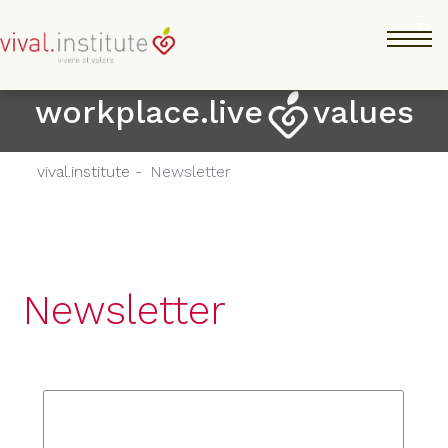
Salta
Tog
al
contenuto
principale
workplace.live
values
vival.institute -
Newsletter
Newsletter