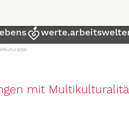
Direkt
zum
Inhalt
lebens
werte.arbeitswelte
ikulturalität
en mit Multikulturalitä