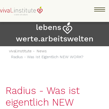
Direkt
Tog
zum
Inhalt
lebens
werte.arbeitswelten
vival.institute -
News
Radius - Was Ist Eigentlich NEW WORK?
Radius - Was ist
eigentlich NEW