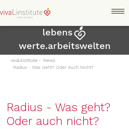
Direkt
Tog
zum
Inhalt
lebens
werte.arbeitswelten
vival.institute -
News
Radius - Was Geht? Oder Auch Nicht?
Radius - Was geht?
Oder auch nicht?