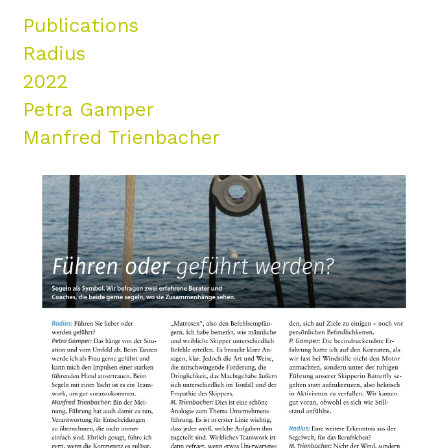
Publications
Radius
2022
Petra Gamper
Manfred Trienbacher