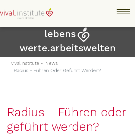
Direkt
Tog
zum
Inhalt
lebens
werte.arbeitswelten
vival.institute -
News
Radius - Führen Oder Geführt Werden?
Radius - Führen oder
geführt werden?