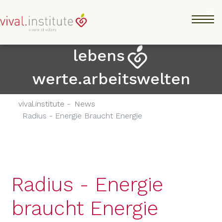
Direkt
Tog
zum
Inhalt
lebens
werte.arbeitswelten
vival.institute -
News
Radius - Energie Braucht Energie
Radius - Energie
braucht Energie