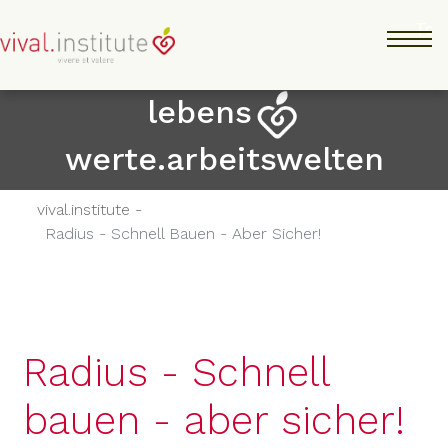
Skip
Tog
to
main
content
lebens
werte.arbeitswelten
vival.institute -
Radius - Schnell Bauen - Aber Sicher!
Radius - Schnell
bauen - aber sicher!