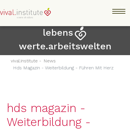
Direkt
Tog
zum
Inhalt
lebens
werte.arbeitswelten
vival.institute -
News
Hds Magazin - Weiterbildung - Führen Mit Herz
hds magazin -
Weiterbildung -