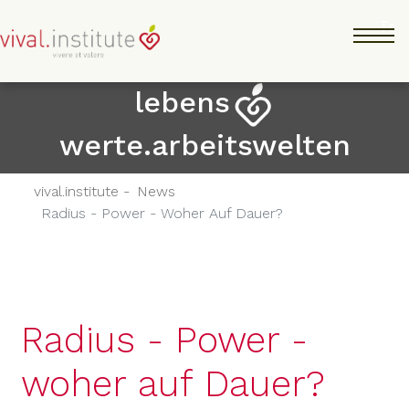
Direkt
Tog
zum
Inhalt
lebens
werte.arbeitswelten
vival.institute -
News
Radius - Power - Woher Auf Dauer?
Radius - Power -
woher auf Dauer?